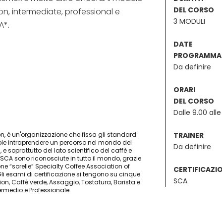
DEL CORSO
ation, intermediate, professional e
3 MODULI
A*.
DATE
PROGRAMMA
Da definire
ORARI
DEL CORSO
Dalle 9.00 alle
n, è un'organizzazione che fissa gli standard
TRAINER
uole intraprendere un percorso nel mondo del
Da definire
e soprattutto del lato scientifico del caffè e
ni SCA sono riconosciute in tutto il mondo, grazie
ne “sorelle” Specialty Coffee Association of
CERTIFICAZI
i esami di certificazione si tengono su cinque
SCA
ion, Caffè verde, Assaggio, Tostatura, Barista e
ntermedio e Professionale.