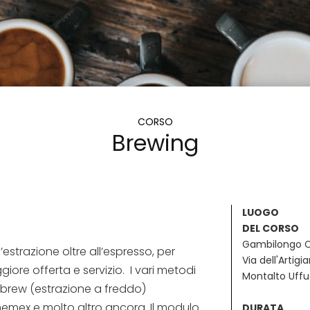
CORSO
Brewing
LUOGO
DEL CORSO
Gambilongo 
estrazione oltre all’espresso, per
Via dell'Artigi
giore offerta e servizio. I vari metodi
Montalto Uff
 brew (estrazione a freddo)
emex e molto altro ancora. Il modulo
DURATA