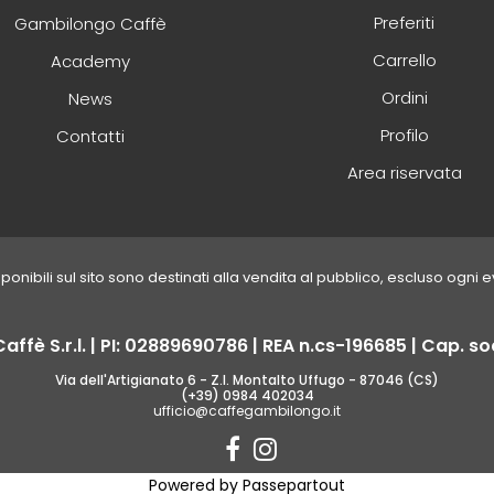
Preferiti
Gambilongo Caffè
Carrello
Academy
Ordini
News
Profilo
Contatti
Area riservata
disponibili sul sito sono destinati alla vendita al pubblico, escluso ogni 
fè S.r.l. | PI: 02889690786 | REA n.cs-196685 | Cap. soc
Via dell'Artigianato 6 - Z.I. Montalto Uffugo - 87046 (CS)
(+39) 0984 402034
ufficio@caffegambilongo.it
Powered by
Passepartout