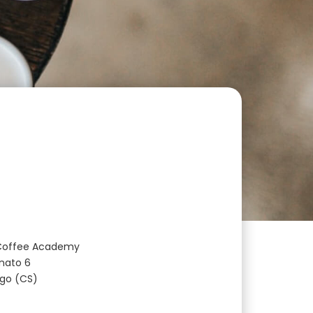
Coffee Academy
anato 6
ugo (CS)