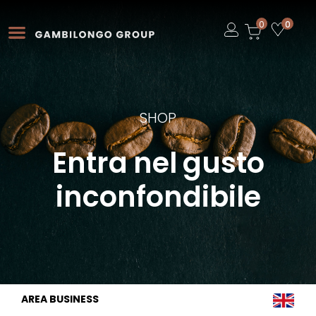
Open
0
0
Open
Open
SHOP
Entra nel gusto
inconfondibile
AREA BUSINESS