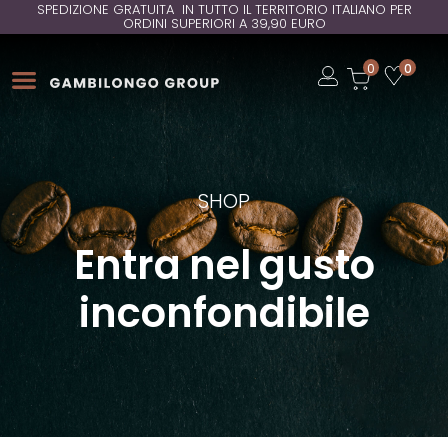
SPEDIZIONE GRATUITA IN TUTTO IL TERRITORIO ITALIANO PER
ORDINI SUPERIORI A 39,90 EURO
Open
0
0
Open
Open
SHOP
Entra nel gusto
inconfondibile