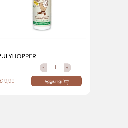
PULYHOPPER
QUANTITÀ
€ 9,99
Aggiungi