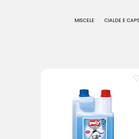
MISCELE
CIALDE E CAP
favorite_border