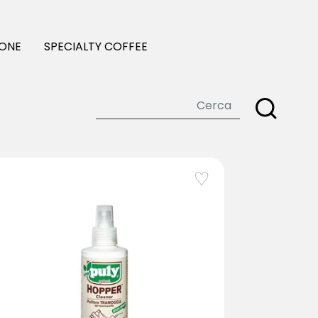
IONE
SPECIALTY COFFEE
favorite_border