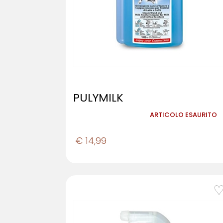
PULYMILK
ARTICOLO ESAURITO
€ 14,99
favorite_border