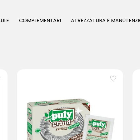
SULE
COMPLEMENTARI
ATREZZATURA E MANUTENZ
favorite_border