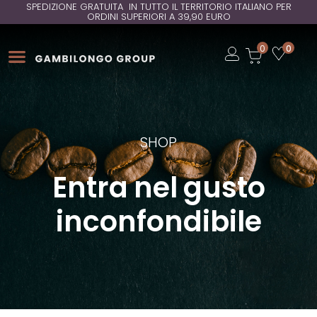
SPEDIZIONE GRATUITA IN TUTTO IL TERRITORIO ITALIANO PER
ORDINI SUPERIORI A 39,90 EURO
Open
0
0
Open
Open
SHOP
Entra nel gusto
inconfondibile