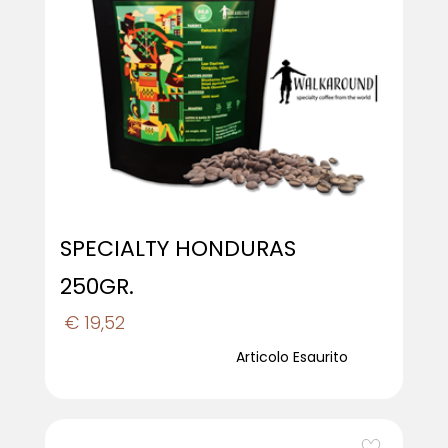
SPECIALTY HONDURAS
250GR.
€ 19,52
Articolo Esaurito
favorite_border