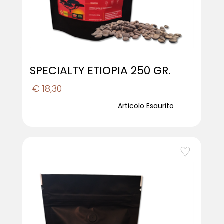
SPECIALTY ETIOPIA 250 GR.
€ 18,30
Articolo Esaurito
favorite_border