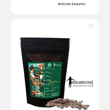
Articolo Esaurito
favorite_border