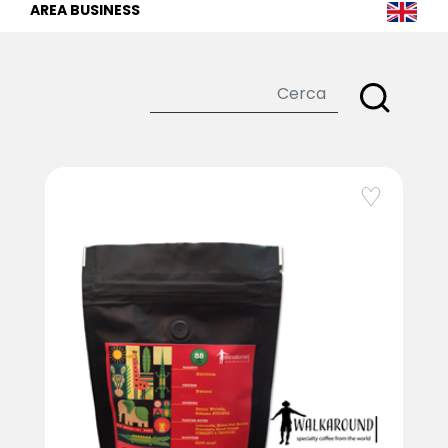
AREA BUSINESS
favorite_border