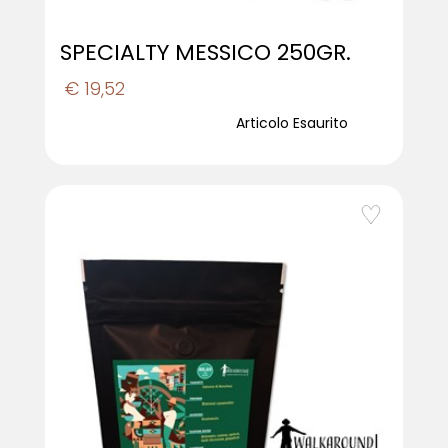
SPECIALTY MESSICO 250GR.
€ 19,52
Articolo Esaurito
favorite_border