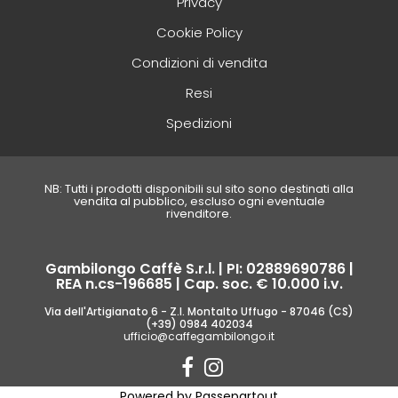
Privacy
Cookie Policy
Condizioni di vendita
Resi
Spedizioni
NB: Tutti i prodotti disponibili sul sito sono destinati alla
vendita al pubblico, escluso ogni eventuale
rivenditore.
Gambilongo Caffè S.r.l. | PI: 02889690786 |
REA n.cs-196685 | Cap. soc. € 10.000 i.v.
Via dell'Artigianato 6 - Z.I. Montalto Uffugo - 87046 (CS)
(+39) 0984 402034
ufficio@caffegambilongo.it
Powered by
Passepartout