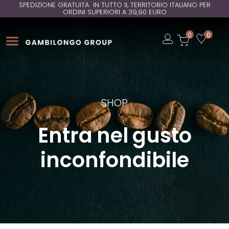
SPEDIZIONE GRATUITA IN TUTTO IL TERRITORIO ITALIANO PER
ORDINI SUPERIORI A 39,90 EURO
Open
0
0
Open
Open
SHOP
Entra nel gusto
inconfondibile