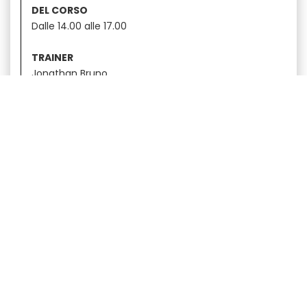
DEL CORSO
Dalle 14.00 alle 17.00
TRAINER
Jonathan Bruno
CERTIFICAZIONE
Gambilongo Academy
Scopri l’offerta
formativa completa
ESPRESSO TRAINING
|
LATTE ART
|
GREEN COFFEE
|
BARISTA SKILLS
|
BREWING
|
SENSORY
|
ROASTING
|
MOKA DAY
|
INTRODUCTION TO
COFFEE