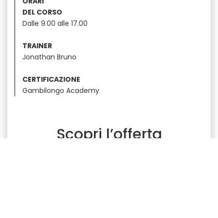
ORARI
DEL CORSO
Dalle 9.00 alle 17.00
TRAINER
Jonathan Bruno
CERTIFICAZIONE
Gambilongo Academy
Scopri l’offerta
formativa completa
ESPRESSO TRAINING
|
LATTE ART
|
GREEN COFFEE
|
BARISTA SKILLS
|
BREWING
|
SENSORY
|
ROASTING
|
MOKA DAY
|
INTRODUCTION TO
COFFEE