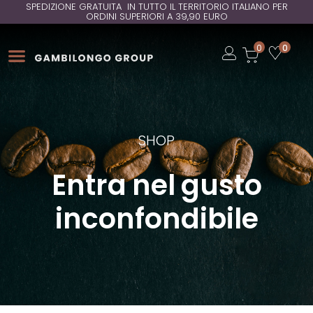
SPEDIZIONE GRATUITA IN TUTTO IL TERRITORIO ITALIANO PER
ORDINI SUPERIORI A 39,90 EURO
Open
0
0
Open
Open
SHOP
Entra nel gusto
inconfondibile