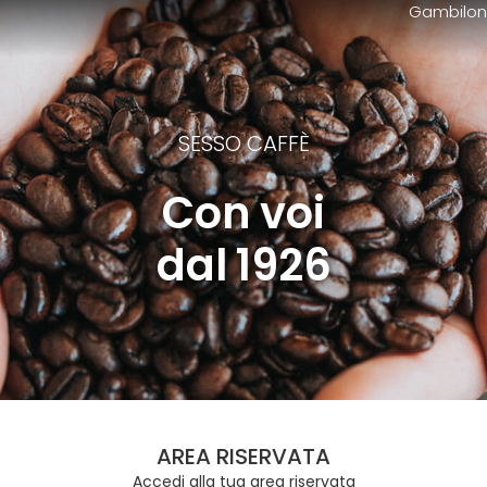
Gambilon
SESSO CAFFÈ
Con voi
dal 1926
AREA RISERVATA
Accedi alla tua area riservata