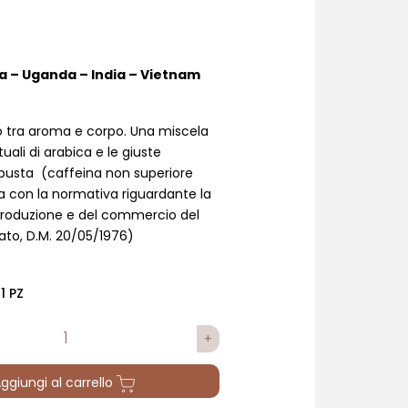
ia – Uganda – India – Vietnam
io tra aroma e corpo. Una miscela
uali di arabica e le giuste
obusta (caffeina non superiore
nea con la normativa riguardante la
 produzione e del commercio del
ato, D.M. 20/05/1976)
1 PZ
ggiungi al carrello