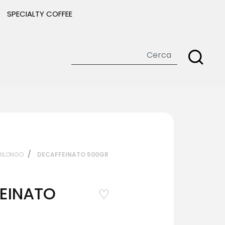
SPECIALTY COFFEE
ILONGO
DECAFFEINATO 500GR
EINATO
favorite_border