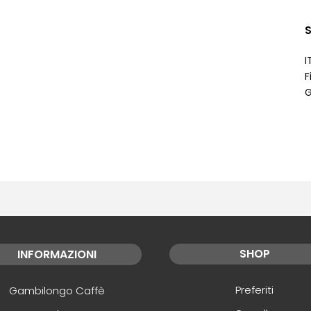
S
I
F
G
SHOP
INFORMAZIONI
Preferiti
Gambilongo Caffè