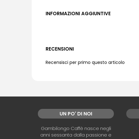
INFORMAZIONI AGGIUNTIVE
RECENSIONI
Recensisci per primo questo articolo
UN PO' DI NOI
Gambilongo Caffè nasce negli
anni sessanta dalla passione e