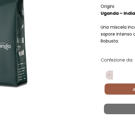
Origini:
Uganda – India
Una miscela inc
sapore intenso 
Robusta.
Confezione da:
Quantità
A