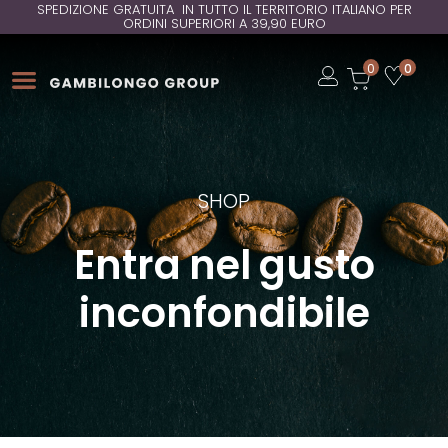
SPEDIZIONE GRATUITA IN TUTTO IL TERRITORIO ITALIANO PER
ORDINI SUPERIORI A 39,90 EURO
Open
0
0
Open
Open
SHOP
Entra nel gusto
inconfondibile