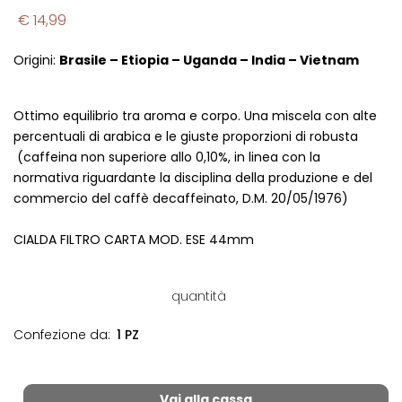
€ 14,99
Origini:
Brasile – Etiopia – Uganda – India – Vietnam
Ottimo equilibrio tra aroma e corpo. Una miscela con alte
percentuali di arabica e le giuste proporzioni di robusta
(caffeina non superiore allo 0,10%, in linea con la
normativa riguardante la disciplina della produzione e del
commercio del caffè decaffeinato, D.M. 20/05/1976)
CIALDA FILTRO CARTA MOD. ESE 44mm
quantità
Confezione da:
1 PZ
Vai alla cassa