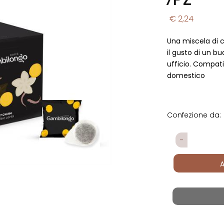
€ 2,24
Una miscela di ca
il gusto di un b
ufficio. Compati
domestico
Confezione da:
Quantità
A