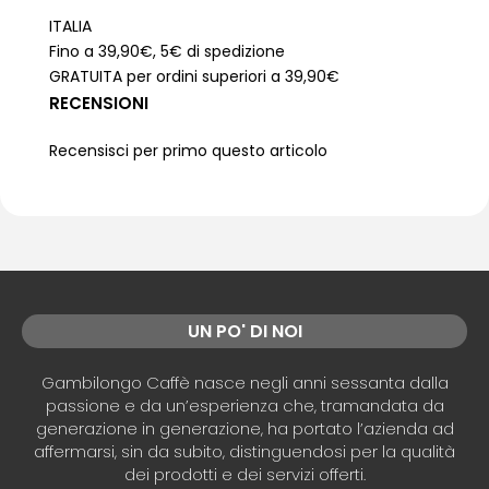
ITALIA
Fino a 39,90€, 5€ di spedizione
GRATUITA per ordini superiori a 39,90€
RECENSIONI
Recensisci per primo questo articolo
UN PO' DI NOI
Gambilongo Caffè nasce negli anni sessanta dalla
passione e da un’esperienza che, tramandata da
generazione in generazione, ha portato l’azienda ad
affermarsi, sin da subito, distinguendosi per la qualità
dei prodotti e dei servizi offerti.