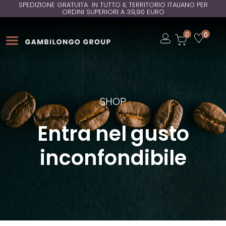
SPEDIZIONE GRATUITA IN TUTTO IL TERRITORIO ITALIANO PER
ORDINI SUPERIORI A 39,90 EURO
Open
0
0
Open
Open
SHOP
Entra nel gusto
inconfondibile