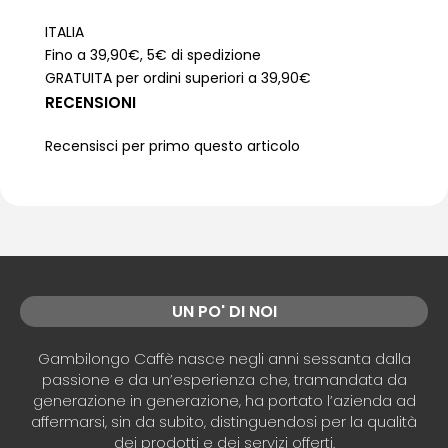
ITALIA
Fino a 39,90€, 5€ di spedizione
GRATUITA per ordini superiori a 39,90€
RECENSIONI
Recensisci per primo questo articolo
UN PO' DI NOI
Gambilongo Caffè nasce negli anni sessanta dalla
passione e da un’esperienza che, tramandata da
generazione in generazione, ha portato l’azienda ad
affermarsi, sin da subito, distinguendosi per la qualità
dei prodotti e dei servizi offerti.