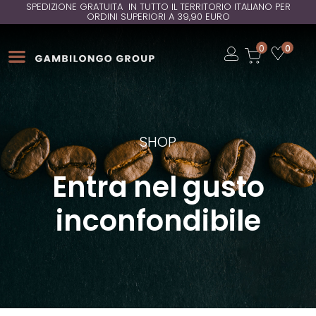
SPEDIZIONE GRATUITA IN TUTTO IL TERRITORIO ITALIANO PER
ORDINI SUPERIORI A 39,90 EURO
Open
0
0
Open
Open
SHOP
Entra nel gusto
inconfondibile