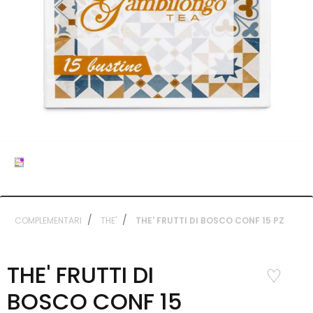
COMPLEMENTARI
THE'
THE' FRUTTI DI BOSCO CONF 15 PZ
THE' FRUTTI DI
favorite_border
BOSCO CONF 15