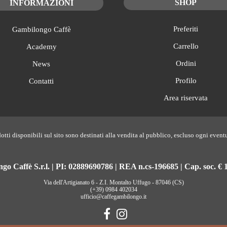
SHOP
INFORMAZIONI
Preferiti
Gambilongo Caffè
Carrello
Academy
Ordini
News
Profilo
Contatti
Area riservata
otti disponibili sul sito sono destinati alla vendita al pubblico, escluso ogni event
o Caffè S.r.l. | PI: 02889690786 | REA n.cs-196685 | Cap. soc. € 1
Via dell'Artigianato 6 - Z.I. Montalto Uffugo - 87046 (CS)
(+39) 0984 402034
ufficio@caffegambilongo.it