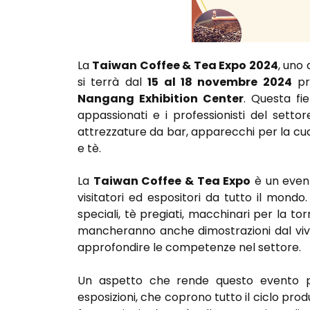
La
Taiwan Coffee & Tea Expo 2024
, uno 
si terrà dal
15 al 18 novembre 2024
pr
Nangang Exhibition Center
. Questa fi
appassionati e i professionisti del setto
attrezzature da bar, apparecchi per la cuc
e tè.
La
Taiwan Coffee & Tea Expo
è un event
visitatori ed espositori da tutto il mondo
speciali, tè pregiati, macchinari per la to
mancheranno anche dimostrazioni dal vivo
approfondire le competenze nel settore.
Un aspetto che rende questo evento pa
esposizioni, che coprono tutto il ciclo produ