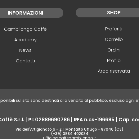
SHOP
INFORMAZIONI
Preferiti
Gambilongo Caffè
Carrello
Academy
Ordini
News
Profilo
Contatti
Area riservata
disponibili sul sito sono destinati alla vendita al pubblico, escluso ogni 
fè S.r.l. | PI: 02889690786 | REA n.cs-196685 | Cap. soc
Via dell'Artigianato 6 - Z.I. Montalto Uffugo - 87046 (CS)
(+39) 0984 402034
ufficio@caffegambilongo.it