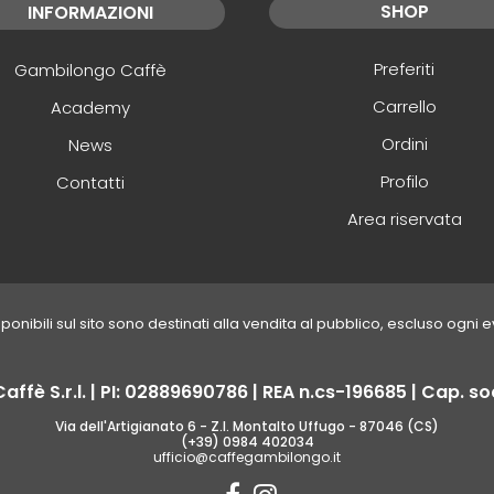
SHOP
INFORMAZIONI
Preferiti
Gambilongo Caffè
Carrello
Academy
Ordini
News
Profilo
Contatti
Area riservata
disponibili sul sito sono destinati alla vendita al pubblico, escluso ogni 
fè S.r.l. | PI: 02889690786 | REA n.cs-196685 | Cap. soc
Via dell'Artigianato 6 - Z.I. Montalto Uffugo - 87046 (CS)
(+39) 0984 402034
ufficio@caffegambilongo.it